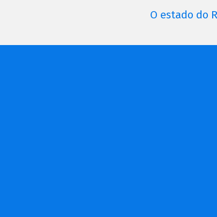
O estado do 