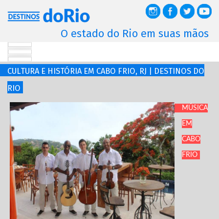
O estado do Rio em suas mãos
CULTURA E HISTÓRIA EM CABO FRIO, RJ | DESTINOS DO
RIO
MÚSICA
EM
CABO
FRIO