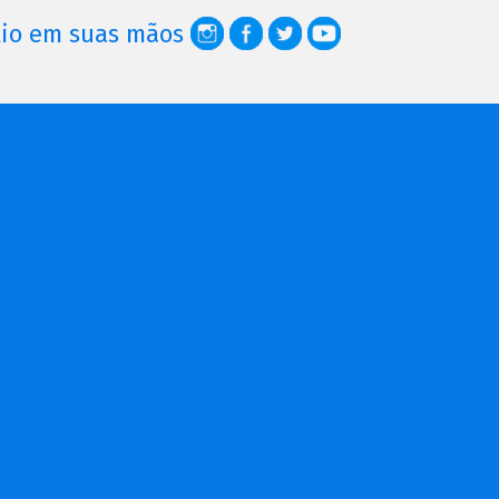
Rio em suas mãos