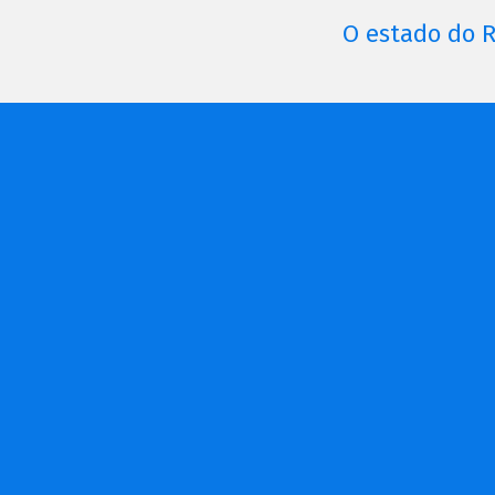
O estado do 