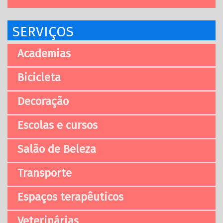
SERVIÇOS
Academias
Bicicleta
Decoração
Escolas e cursos
Salão de Beleza
Transporte
Espaços terapêuticos
Veterinárias