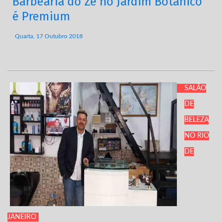
Barbearia do Zé no Jardim Botânico
é Premium
Quarta, 17 Outubro 2018
SALÃO
DE
BELEZA
NO RIO
DE
JANEIRO