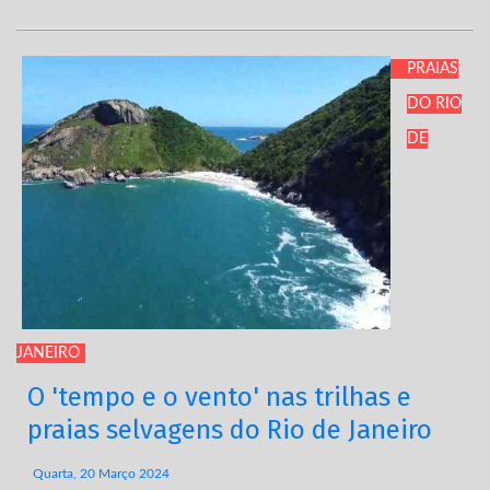
PRAIAS
DO RIO
DE
JANEIRO
O 'tempo e o vento' nas trilhas e
praias selvagens do Rio de Janeiro
Quarta, 20 Março 2024