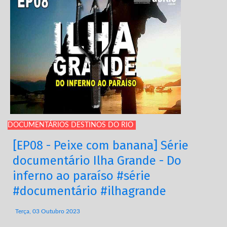
DOCUMENTÁRIOS DESTINOS DO RIO
[EP08 - Peixe com banana] Série
documentário Ilha Grande - Do
inferno ao paraíso #série
#documentário #ilhagrande
Terça, 03 Outubro 2023