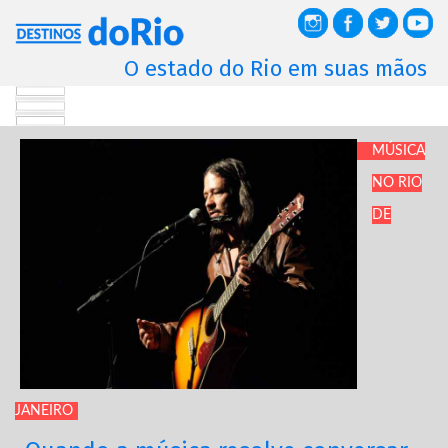
O estado do Rio em suas mãos
MÚSICA
NO RIO
DE
JANEIRO