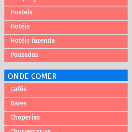
Hostels
Hotéis
Hotéis fazenda
Pousadas
ONDE COMER
Cafés
Bares
Choperias
Churrascarias