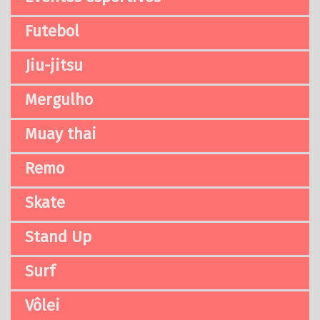
Futebol
Jiu-jitsu
Mergulho
Muay thai
Remo
Skate
Stand Up
Surf
Vôlei