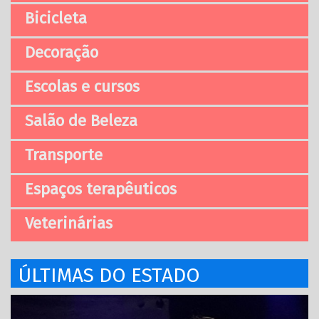
Bicicleta
Decoração
Escolas e cursos
Salão de Beleza
Transporte
Espaços terapêuticos
Veterinárias
ÚLTIMAS DO ESTADO